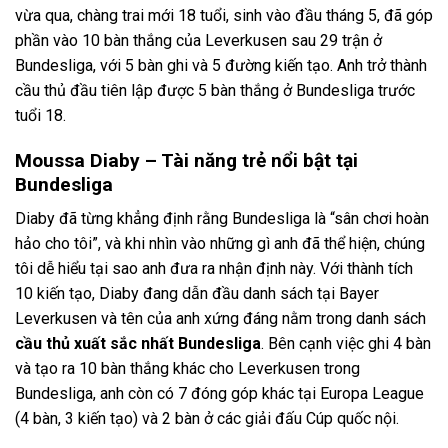
vừa qua, chàng trai mới 18 tuổi, sinh vào đầu tháng 5, đã góp
phần vào 10 bàn thắng của Leverkusen sau 29 trận ở
Bundesliga, với 5 bàn ghi và 5 đường kiến tạo. Anh trở thành
cầu thủ đầu tiên lập được 5 bàn thắng ở Bundesliga trước
tuổi 18.
Moussa Diaby – Tài năng trẻ nổi bật tại
Bundesliga
Diaby đã từng khẳng định rằng Bundesliga là “sân chơi hoàn
hảo cho tôi”, và khi nhìn vào những gì anh đã thể hiện, chúng
tôi dễ hiểu tại sao anh đưa ra nhận định này. Với thành tích
10 kiến tạo, Diaby đang dẫn đầu danh sách tại Bayer
Leverkusen và tên của anh xứng đáng nằm trong danh sách
cầu thủ xuất sắc nhất Bundesliga
. Bên cạnh việc ghi 4 bàn
và tạo ra 10 bàn thắng khác cho Leverkusen trong
Bundesliga, anh còn có 7 đóng góp khác tại Europa League
(4 bàn, 3 kiến tạo) và 2 bàn ở các giải đấu Cúp quốc nội.