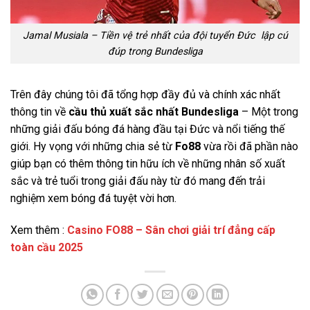
Jamal Musiala – Tiền vệ trẻ nhất của đội tuyển Đức lập cú
đúp trong Bundesliga
Trên đây chúng tôi đã tổng hợp đầy đủ và chính xác nhất
thông tin về
cầu thủ xuất sắc nhất Bundesliga
– Một trong
những giải đấu bóng đá hàng đầu tại Đức và nổi tiếng thế
giới. Hy vọng với những chia sẻ từ
Fo88
vừa rồi đã phần nào
giúp bạn có thêm thông tin hữu ích về những nhân số xuất
sắc và trẻ tuổi trong giải đấu này từ đó mang đến trải
nghiệm xem bóng đá tuyệt vời hơn.
Xem thêm :
Casino FO88 – Sân chơi giải trí đẳng cấp
toàn cầu 2025