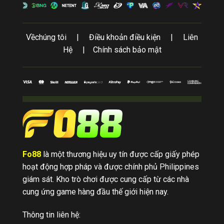
ai
cũng
biết
Vềchúng tôi
|
Điều khoản điều kiện
|
Liên
Hệ
|
Chính sách bảo mật
Fo88
là một thương hiệu uy tín được cấp giấy phép
hoạt động hợp pháp và được chính phủ Philippines
giám sát. Kho trò chơi được cung cấp từ các nhà
cung ứng game hàng đầu thế giới hiện nay.
Thông tin liên hệ: