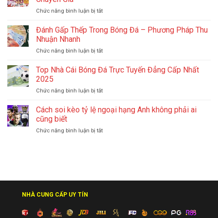
Mẹo
Ngay
Chức năng bình luận bị tắt
ở
Chơi
Ván
Tổng
Sicbo
Đầu
Hợp
Đánh Gấp Thếp Trong Bóng Đá – Phương Pháp Thu
Luôn
Tiên
Các
Thắng
Nhuận Nhanh
Mẹo
Dành
Chức năng bình luận bị tắt
ở
Chơi
Cho
Đánh
Tài
Cược
Gấp
Top Nhà Cái Bóng Đá Trực Tuyến Đẳng Cấp Nhất
Xỉu
Thủ
Thếp
Luôn
2025
Trong
Thắng
Chức năng bình luận bị tắt
ở
Bóng
Từ
Top
Đá
Chuyên
Nhà
Cách soi kèo tỷ lệ ngoại hạng Anh không phải ai
–
Gia
Cái
Phương
cũng biết
Bóng
Pháp
Chức năng bình luận bị tắt
ở
Đá
Thu
Cách
Trực
Nhuận
soi
Tuyến
Nhanh
kèo
Đẳng
tỷ
Cấp
lệ
Nhất
ngoại
2025
hạng
NHÀ CUNG CẤP UY TÍN
Anh
không
phải