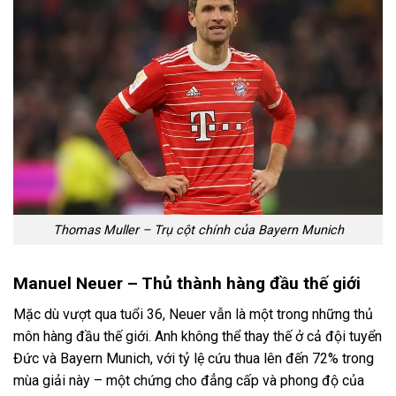
Thomas Muller – Trụ cột chính của Bayern Munich
Manuel Neuer – Thủ thành hàng đầu thế giới
Mặc dù vượt qua tuổi 36, Neuer vẫn là một trong những thủ
môn hàng đầu thế giới. Anh không thể thay thế ở cả đội tuyển
Đức và Bayern Munich, với tỷ lệ cứu thua lên đến 72% trong
mùa giải này – một chứng cho đẳng cấp và phong độ của