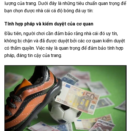
lượng của trang. Dưới đây là những tiêu chuẩn quan trọng để
bạn chọn được nhà cái cá độ bóng đá uy tín:
Tính hợp pháp và kiểm duyệt của cơ quan
Đầu tiên, người chơi cần đảm bảo rằng
nhà cái
đó uy tín,
không bị chặn và đã được duyệt bởi các cơ quan kiểm duyệt
có thẩm quyền. Việc này là quan trọng để đảm bảo tính hợp
pháp, đáng tin cậy của trang.