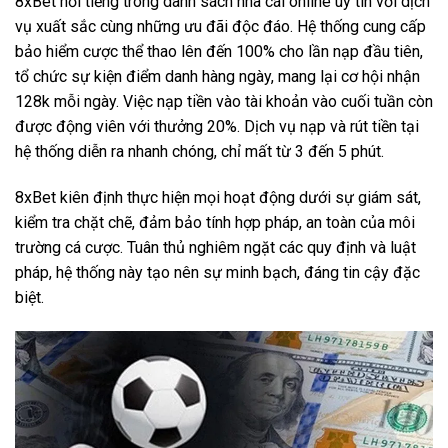
8xBet nổi tiếng trong danh sách nhà cái
online uy tín với dịch
vụ xuất sắc cùng những ưu đãi độc đáo. Hệ thống cung cấp
bảo hiểm cược thể thao lên đến 100% cho lần nạp đầu tiên,
tổ chức sự kiện điểm danh hàng ngày, mang lại cơ hội nhận
128k mỗi ngày. Việc nạp tiền vào tài khoản vào cuối tuần còn
được động viên với thưởng 20%. Dịch vụ nạp và rút tiền tại
hệ thống diễn ra nhanh chóng, chỉ mất từ 3 đến 5 phút.
8xBet kiên định thực hiện mọi hoạt động dưới sự giám sát,
kiểm tra chặt chẽ, đảm bảo tính hợp pháp, an toàn của môi
trường cá cược. Tuân thủ nghiêm ngặt các quy định và luật
pháp, hệ thống này tạo nên sự minh bạch, đáng tin cậy đặc
biệt.