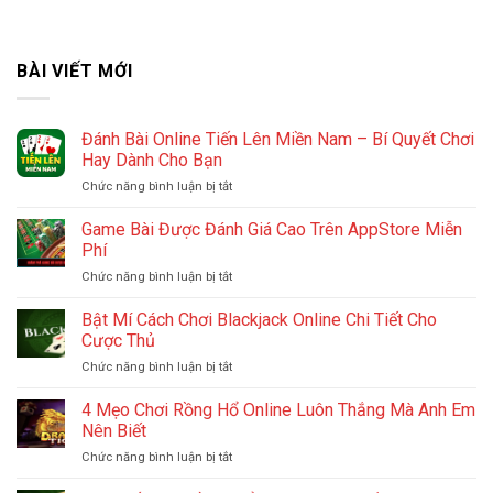
BÀI VIẾT MỚI
Đánh Bài Online Tiến Lên Miền Nam – Bí Quyết Chơi
Hay Dành Cho Bạn
Chức năng bình luận bị tắt
ở
Đánh
Bài
Game Bài Được Đánh Giá Cao Trên AppStore Miễn
Online
Phí
Tiến
Chức năng bình luận bị tắt
ở
Lên
Game
Miền
Bài
Bật Mí Cách Chơi Blackjack Online Chi Tiết Cho
Nam
Được
–
Cược Thủ
Đánh
Bí
Chức năng bình luận bị tắt
ở
Giá
Quyết
Bật
Cao
Chơi
Mí
4 Mẹo Chơi Rồng Hổ Online Luôn Thắng Mà Anh Em
Trên
Hay
Cách
AppStore
Nên Biết
Dành
Chơi
Miễn
Cho
Chức năng bình luận bị tắt
ở
Blackjack
Phí
Bạn
4
Online