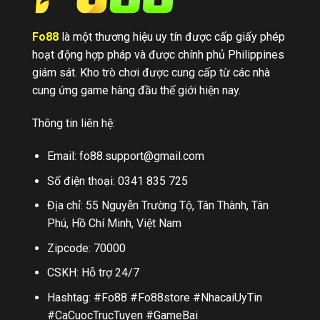
Fo88
là một thương hiệu uy tín được cấp giấy phép
hoạt động hợp pháp và được chính phủ Philippines
giám sát. Kho trò chơi được cung cấp từ các nhà
cung ứng game hàng đầu thế giới hiện nay.
Thông tin liên hệ:
Email:
fo88.support@gmail.com
Số điện thoại: 0341 835 725
Địa chỉ: 55 Nguyễn Trường Tộ, Tân Thành, Tân
Phú, Hồ Chí Minh, Việt Nam
Zipcode: 70000
CSKH: Hỗ trợ 24/7
Hashtag: #Fo88 #Fo88store #NhacaiUyTin
#CaCuocTrucTuyen #GameBai