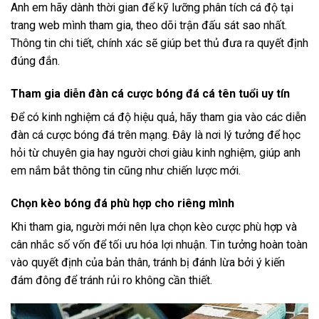
Anh em hãy dành thời gian để kỹ lưỡng phân tích cá độ tại
trang web mình tham gia, theo dõi trận đấu sát sao nhất.
Thông tin chi tiết, chính xác sẽ giúp bet thủ đưa ra quyết định
đúng đắn.
Tham gia diễn đàn cá cược bóng đá cá tên tuổi uy tín
Để có kinh nghiệm cá độ hiệu quả, hãy tham gia vào các diễn
đàn cá cược bóng đá trên mạng. Đây là nơi lý tưởng để học
hỏi từ chuyên gia hay người chơi giàu kinh nghiệm, giúp anh
em nắm bắt thông tin cũng như chiến lược mới.
Chọn kèo bóng đá phù hợp cho riêng mình
Khi tham gia,
người mới nên lựa chọn kèo cược phù hợp và
cân nhắc số vốn để tối ưu hóa lợi nhuận. Tin tưởng hoàn toàn
vào quyết định của bản thân, tránh bị đánh lừa bởi ý kiến
đám đông để tránh rủi ro không cần thiết.