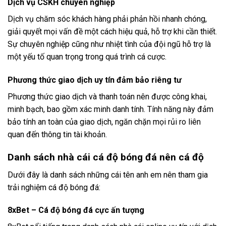
Dịch vụ CSKH chuyên nghiệp
Dịch vụ chăm sóc khách hàng phải phản hồi nhanh chóng,
giải quyết mọi vấn đề một cách hiệu quả, hỗ trợ khi cần thiết.
Sự chuyên nghiệp cũng như nhiệt tình của đội ngũ hỗ trợ là
một yếu tố quan trọng trong quá trình cá cược.
Phương thức giao dịch uy tín đảm bảo riêng tư
Phương thức giao dịch và thanh toán nên được công khai,
minh bạch, bao gồm xác minh danh tính. Tính năng này đảm
bảo tính an toàn của giao dịch, ngăn chặn mọi rủi ro liên
quan đến thông tin tài khoản.
Danh sách nhà cái cá độ bóng đá nên cá độ
Dưới đây là danh sách những cái tên anh em nên tham gia
trải nghiệm cá độ bóng đá:
8xBet – Cá độ bóng đá cực ấn tượng