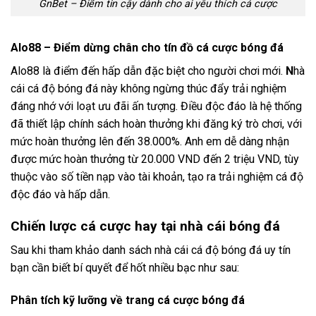
GnBet – Điểm tin cậy dành cho ai yêu thích cá cược
Alo88 – Điểm dừng chân cho tín đồ cá cược bóng đá
Alo88 là điểm đến hấp dẫn đặc biệt cho người chơi mới.
N
hà
cái cá độ bóng đá này không ngừng thúc đẩy trải nghiệm
đáng nhớ với loạt ưu đãi ấn tượng. Điều độc đáo là hệ thống
đã thiết lập chính sách hoàn thưởng khi đăng ký trò chơi, với
mức hoàn thưởng lên đến 38.000%. Anh em dễ dàng nhận
được mức hoàn thưởng từ 20.000 VND đến 2 triệu VND, tùy
thuộc vào số tiền nạp vào tài khoản, tạo ra trải nghiệm cá độ
độc đáo và hấp dẫn.
Chiến lược cá cược hay tại nhà cái bóng đá
Sau khi tham khảo danh sách nhà cái cá độ bóng đá uy tín
bạn cần biết bí quyết để hốt nhiều bạc như sau:
Phân tích kỹ lưỡng về trang cá cược bóng đá