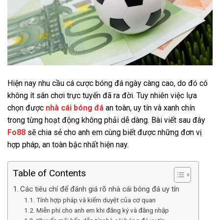
Hiện nay nhu cầu cá cược bóng đá ngày càng cao, do đó có
không ít sân chơi trực tuyến đã ra đời. Tuy nhiên việc lựa
chọn được
nhà cái bóng đá
an toàn, uy tín và xanh chín
trong từng hoạt động không phải dễ dàng. Bài viết sau đây
Fo88
sẽ chia sẻ cho anh em cùng biết được những đơn vị
hợp pháp, an toàn bậc nhất hiện nay.
Table of Contents
Các tiêu chí để đánh giá rõ nhà cái bóng đá uy tín
Tính hợp pháp và kiểm duyệt của cơ quan
Miễn phí cho anh em khi đăng ký và đăng nhập