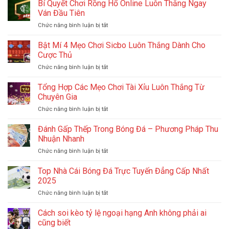
Mẹo
Bí Quyết Chơi Rồng Hổ Online Luôn Thắng Ngay
Chi
Chơi
Tiết
Ván Đầu Tiên
Rồng
Cho
Chức năng bình luận bị tắt
ở
Hổ
Cược
Bí
Online
Thủ
Quyết
Bật Mí 4 Mẹo Chơi Sicbo Luôn Thắng Dành Cho
Luôn
Chơi
Thắng
Cược Thủ
Rồng
Mà
Chức năng bình luận bị tắt
ở
Hổ
Anh
Bật
Online
Em
Mí
Tổng Hợp Các Mẹo Chơi Tài Xỉu Luôn Thắng Từ
Luôn
Nên
4
Thắng
Chuyên Gia
Biết
Mẹo
Ngay
Chức năng bình luận bị tắt
ở
Chơi
Ván
Tổng
Sicbo
Đầu
Hợp
Đánh Gấp Thếp Trong Bóng Đá – Phương Pháp Thu
Luôn
Tiên
Các
Thắng
Nhuận Nhanh
Mẹo
Dành
Chức năng bình luận bị tắt
ở
Chơi
Cho
Đánh
Tài
Cược
Gấp
Top Nhà Cái Bóng Đá Trực Tuyến Đẳng Cấp Nhất
Xỉu
Thủ
Thếp
Luôn
2025
Trong
Thắng
Chức năng bình luận bị tắt
ở
Bóng
Từ
Top
Đá
Chuyên
Nhà
Cách soi kèo tỷ lệ ngoại hạng Anh không phải ai
–
Gia
Cái
Phương
cũng biết
Bóng