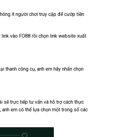
không ít người chơi truy cập để cướp tiền
 link vào FO88 rồi chọn link website xuất
Tại thanh công cụ, anh em hãy nhấn chọn
i sẽ trực tiếp tư vấn và hỗ trợ cách thực
ó, anh em có thể lựa chọn một trong số các