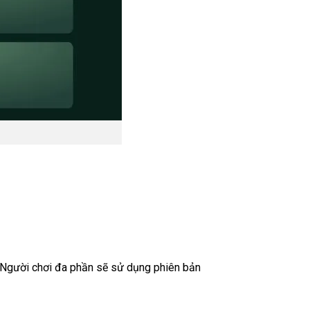
. Người chơi đa phần sẽ sử dụng phiên bản