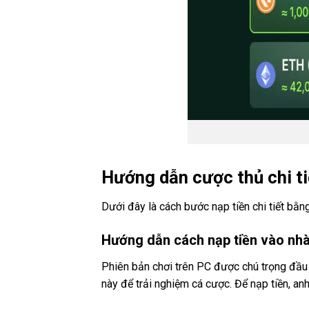
Hướng dẫn cược thủ chi ti
Dưới đây là cách bước nạp tiền chi tiết bằ
Hướng dẫn cách nạp tiền vào nhà 
Phiên bản chơi trên PC được chú trọng đầu 
này để trải nghiệm cá cược. Để
nạp tiền
, an